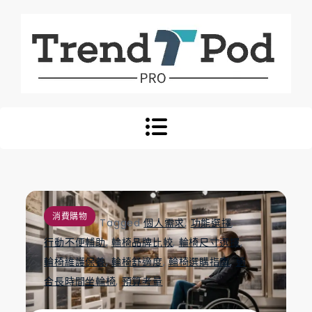
Skip
to
content
Trend Pod
消費購物
Tagged
個人需求
,
功能選擇
,
行動不便輔助
,
輪椅品牌比較
,
輪椅尺寸選擇
,
輪椅維護保養
,
輪椅舒適度
,
輪椅選購指南
,
適
合長時間坐輪椅
,
預算考量