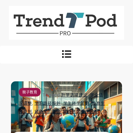
Skip
to
content
Trend Pod
親子教育
Tagged
升学选择建议
,
学业情
况调整
,
学习路径规划
,
学生转学策略
,
教育生
涯规划
,
紧急学习转移
,
紧急转学考虑因素