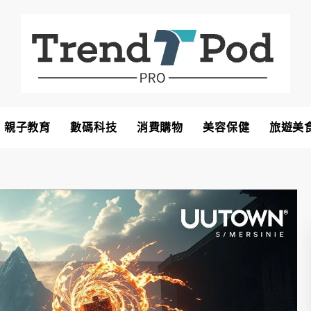
親子教育
數碼科技
消費購物
美容保健
旅遊美