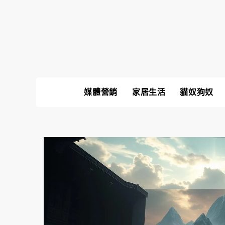
Skip
to
content
Trend Pod
媒體營銷
家居生活
貓奴狗奴