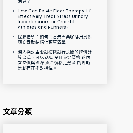
划算？
How Can Pelvic Floor Therapy HK
Effectively Treat Stress Urinary
Incontinence for Crossfit
Athletes and Runners?
採購指導：如何向香港專業咖啡用具供
應商索取結構化預算清單
深入探討主要銀樓與銀行之間的牌價計
算公式，可以發現 今日黃金價格 的內
含溢價與國際 黃金價格走勢圖 的即時
連動存在不對稱性。
文章分類