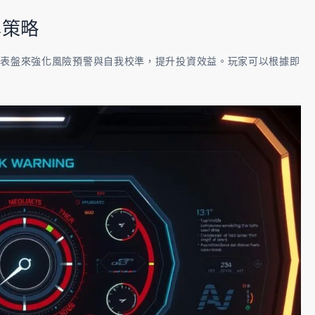
準策略
儀表盤來強化風險預警與自我校準，提升投資效益。玩家可以根據即