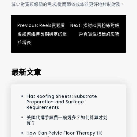
減少對寬頻報價的需求,從而節省成本並更好地控制財務。
文
Previous:
Reels買觀看
Next:
探討IG買粉絲對帳
後如何維持長期穩定的帳
戶真實性指標的影響
章
戶增長
導
覽
最新文章
Flat Roofing Sheets: Substrate
Preparation and Surface
Requirements
美國代購手續費一般幾多？如何計算才划
算？
How Can Pelvic Floor Therapy HK