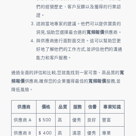
們的經營歷史、客戶反饋以及獲得的行業認
證。
諮詢當地專家的建議。他們可以提供寶貴的
洞見,協助您選擇最合適的
寬頻報價
供應商。
與供應商進行面對面交流。這可以幫助您更
好地了解他們的工作方式,並評估他們的溝通
能力和客戶服務。
通過全面的評估和比較,您就能找到一家可靠、高品質的
寬
頻報價
供應商,確保您的企業獲得最佳的
寬頻報價
服務,並
降低風險。
供應商
價格
品質
服務
信譽
專業知識
供應商 A
$ 500
高
優秀
良好
豐富
供應商 B
$ 400
高
滿意
優秀
專業