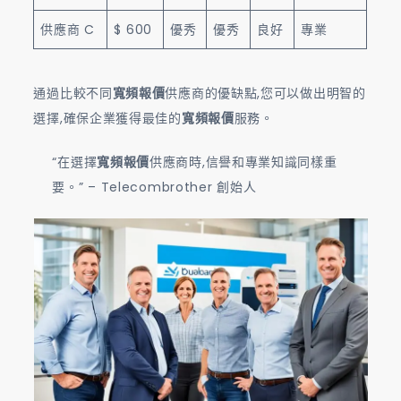
供應商 C
$ 600
優秀
優秀
良好
專業
通過比較不同
寬頻報價
供應商的優缺點,您可以做出明智的
選擇,確保企業獲得最佳的
寬頻報價
服務。
“在選擇
寬頻報價
供應商時,信譽和專業知識同樣重
要。” – Telecombrother 創始人