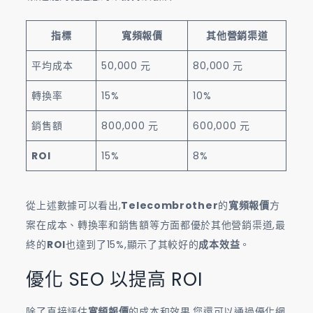
指標
寬頻報價
其他營銷渠道
平均成本
50,000 元
80,000 元
轉換率
15%
10%
銷售額
800,000 元
600,000 元
ROI
15%
8%
從上述數據可以看出,
Telecombrother
的
寬頻報價
方
案在成本、轉換率和銷售額等方面都優於其他營銷渠道,最
終的
ROI
也達到了15%,顯示了其較好的
成本效益
。
優化 SEO 以提高 ROI
除了直接評估
寬頻報價
的成本和效果,您還可以通過優化網