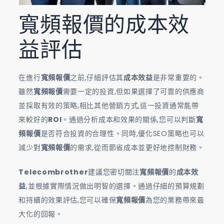
寬頻報價的成本效
益評估
在進行
寬頻報價
之前,仔細評估其
成本效益
是非常重要的。
雖然
寬頻報價
需要一定的投資,但如果選擇了可靠的供應商
並採取有效的策略,相比其他營銷方式,這一投資通常能帶
來較好的
ROI
。通過分析成本和效果的關係,您可以判斷
寬
頻報價
是否符合投資的合理性。同時,優化SEO策略也可以
減少對
寬頻報價
的需求,從而節省成本並更好地控制財務。
Telecombrother
建議您密切關注
寬頻報價
的
成本效
益
,並根據實際情況做出明智的選擇。通過仔細的預算規劃
和持續的效果評估,您可以確保
寬頻報價
為您的業務帶來最
大化的回報。