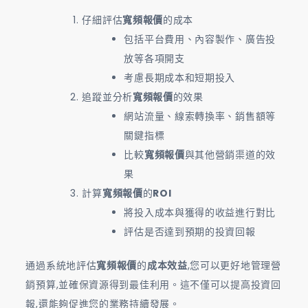
仔細評估
寬頻報價
的成本
包括平台費用、內容製作、廣告投
放等各項開支
考慮長期成本和短期投入
追蹤並分析
寬頻報價
的效果
網站流量、線索轉換率、銷售額等
關鍵指標
比較
寬頻報價
與其他營銷渠道的效
果
計算
寬頻報價
的
ROI
將投入成本與獲得的收益進行對比
評估是否達到預期的投資回報
通過系統地評估
寬頻報價
的
成本效益
,您可以更好地管理營
銷預算,並確保資源得到最佳利用。這不僅可以提高投資回
報,還能夠促進您的業務持續發展。