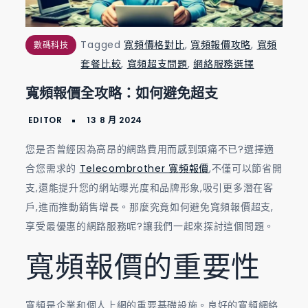
Tagged
寬頻價格對比
,
寬頻報價攻略
,
寬頻
數碼科技
套餐比較
,
寬頻超支問題
,
網絡服務選擇
寬頻報價全攻略：如何避免超支
您是否曾經因為高昂的網路費用而感到頭痛不已?選擇適
合您需求的
Telecombrother 寬頻報價
,不僅可以節省開
支,還能提升您的網站曝光度和品牌形象,吸引更多潛在客
戶,進而推動銷售增長。那麼究竟如何避免寬頻報價超支,
享受最優惠的網路服務呢?讓我們一起來探討這個問題。
寬頻報價的重要性
寬頻是企業和個人上網的重要基礎設施。良好的寬頻網絡